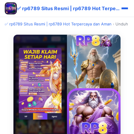
✅ rp6789 Situs Resmi | rp6789 Hot Terpercaya dan Aman
✅ rp6789 Situs Resmi | rp6789 Hot Terpercaya dan Aman
›
Unduh