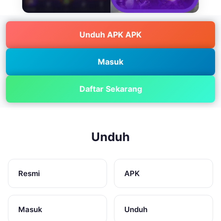
Unduh APK APK
Masuk
Daftar Sekarang
Unduh
Resmi
APK
Masuk
Unduh