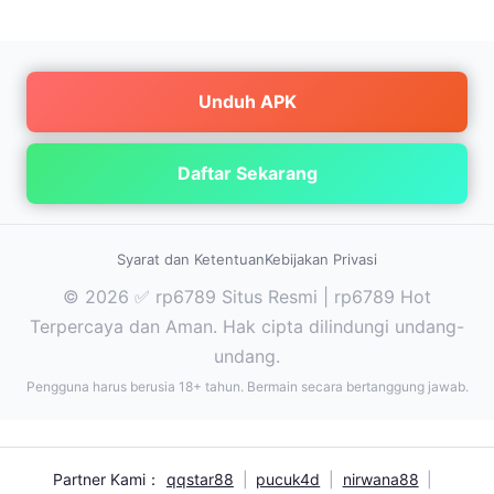
Unduh APK
Daftar Sekarang
Syarat dan Ketentuan
Kebijakan Privasi
© 2026 ✅ rp6789 Situs Resmi | rp6789 Hot
Terpercaya dan Aman. Hak cipta dilindungi undang-
undang.
Pengguna harus berusia 18+ tahun. Bermain secara bertanggung jawab.
Partner Kami：
qqstar88
|
pucuk4d
|
nirwana88
|